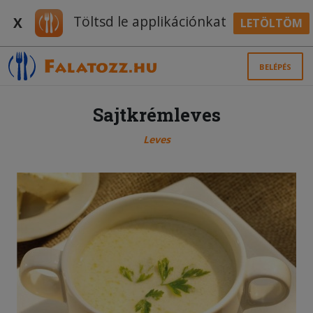
Töltsd le applikációnkat
X
LETÖLTÖM
BELÉPÉS
Sajtkrémleves
Leves