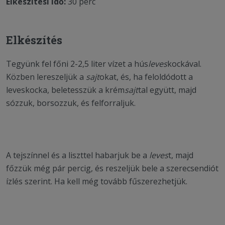
Elkészítési idő:
30 perc
Elkészítés
Tegyünk fel főni 2-2,5 liter vízet a hús
leves
kockával.
Közben lereszeljük a
sajt
okat, és, ha feloldódott a
leveskocka, beletesszük a krém
sajt
tal együtt, majd
sózzuk, borsozzuk, és felforraljuk.
A tejszínnel és a liszttel habarjuk be a
leves
t, majd
főzzük még pár percig, és reszeljük bele a szerecsendiót
ízlés szerint. Ha kell még tovább fűszerezhetjük.