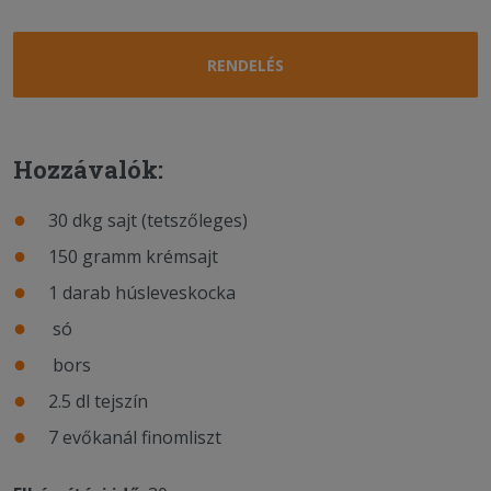
RENDELÉS
Hozzávalók:
30 dkg sajt (tetszőleges)
150 gramm krémsajt
1 darab húsleveskocka
só
bors
2.5 dl tejszín
7 evőkanál finomliszt