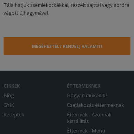
Tálalhatjuk zsemlekockákkal, reszelt sajttal vagy apróra
vágott újhagymával.
MEGÉHEZTÉL? RENDELJ VALAMIT!
CIKKEK
ÉTTERMEKNEK
Blog
Hogyan működik?
GYIK
Csatlakozás éttermeknek
Receptek
Éttermek - Azonnali
kiszállítás
Éttermek - Menü