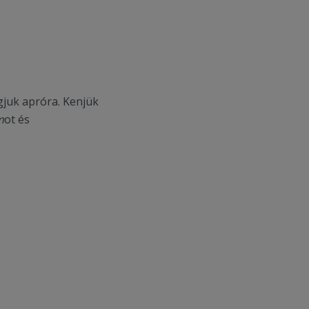
gjuk apróra. Kenjük
m
ot és