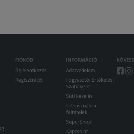
FIÓKOD
INFORMÁCIÓ
KÖVES
Bejelentkezés
Adatvédelem
Regisztráció
Fogyasztói Értékelési
Szabályzat
Süti kezelés
Felhasználási
feltételek
SuperShop
ag
Kapcsolat