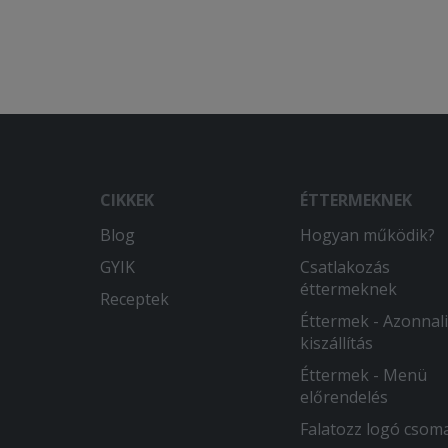
CIKKEK
ÉTTERMEKNEK
Blog
Hogyan működik?
GYIK
Csatlakozás
éttermeknek
Receptek
Éttermek - Azonnali
kiszállítás
Éttermek - Menü
előrendelés
Falatozz logó csom