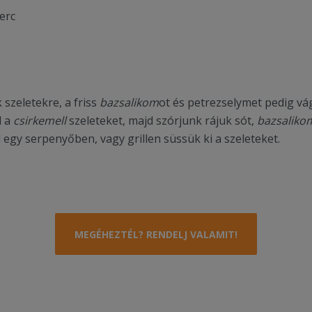
erc
 szeletekre, a friss
bazsalikom
ot és petrezselymet pedig vá
l a
csirkemell
szeleteket, majd szórjunk rájuk sót,
bazsaliko
 egy serpenyőben, vagy grillen süssük ki a szeleteket.
MEGÉHEZTÉL? RENDELJ VALAMIT!