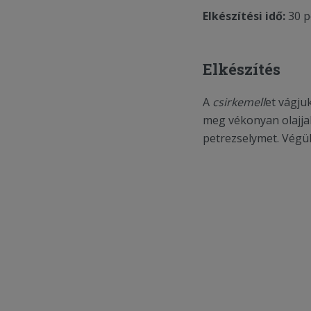
Elkészítési idő:
30 p
Elkészítés
A
csirkemell
et vágjuk
meg vékonyan olajja
petrezselymet. Végül