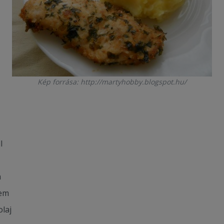
Kép forrása: http://martyhobby.blogspot.hu/
l
m
yem
olaj