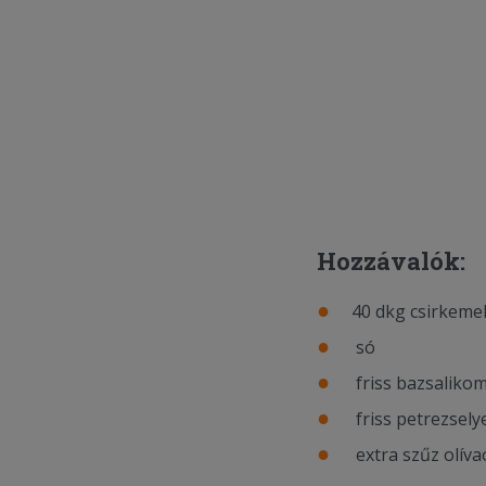
Hozzávalók:
40 dkg csirkemel
só
friss bazsaliko
friss petrezsel
extra szűz olíva