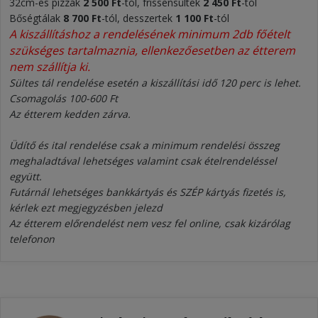
32cm-es pizzák
2 500 Ft
-tól, frissensültek
2 450 Ft
-tól
Bőségtálak
8 7
0
0 Ft
-tól, desszertek
1 100 Ft
-tól
A kiszállításhoz a rendelésének minimum 2db főételt
szükséges tartalmaznia, ellenkezőesetben az étterem
nem szállítja ki.
Sültes tál rendelése esetén a kiszállítási idő 120 perc is lehet.
Csomagolás 100-600 Ft
Az étterem kedden zárva.
Üdítő és ital rendelése csak a minimum rendelési összeg
meghaladtával lehetséges valamint csak ételrendeléssel
együtt.
Futárnál lehetséges bankkártyás és SZÉP kártyás fizetés is,
kérlek ezt megjegyzésben jelezd
Az étterem előrendelést nem vesz fel online, csak kizárólag
telefonon