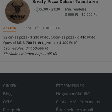
Bivaly Pizza Dabas - Táborfalva
06:00 - 21:30
Min. rendelés
3 000 Ft - 15 000 Ft
AKCIÓK
SZÁLLÍTÁSI TERÜLETEK
32 cm-es pizzák
3 230 Ft
-tól, 50cm-es pizzák
6 410 Ft
-tól
Quesadillák
3 700 Ft
-ért
, gyrosok
3 400 Ft
-tól
Csomagolási díj 150-300 Ft
Kiszállítás minden nap 11:45-től
CIKKEK
ÉTTERMEKNEK
Blog
Hogyan működik?
GYIK
Csatlakozás éttermeknek
Receptek
Éttermek - Azonnali