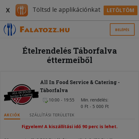
Töltsd le applikációnkat
X
LETÖLTÖM
BELÉPÉS
Ételrendelés Táborfalva
éttermeiből
All In Food Service & Catering -
Táborfalva
10:00 - 19:55
Min. rendelés
0 Ft - 5 000 Ft
AKCIÓK
SZÁLLÍTÁSI TERÜLETEK
Figyelem! A kiszállítási idő 90 perc is lehet.