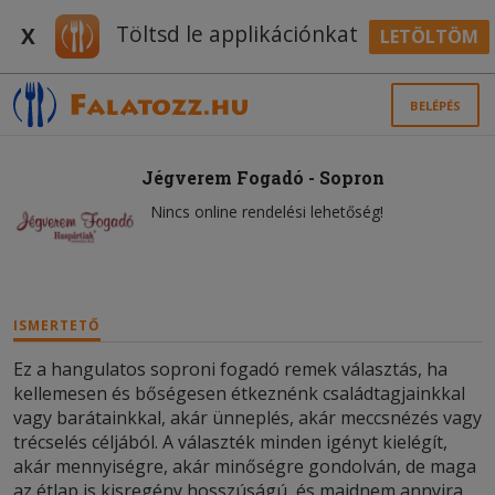
Töltsd le applikációnkat
X
LETÖLTÖM
BELÉPÉS
Jégverem Fogadó - Sopron
Nincs online rendelési lehetőség!
ISMERTETŐ
Ez a hangulatos soproni fogadó remek választás, ha
kellemesen és bőségesen étkeznénk családtagjainkkal
vagy barátainkkal, akár ünneplés, akár meccsnézés vagy
trécselés céljából. A választék minden igényt kielégít,
akár mennyiségre, akár minőségre gondolván, de maga
az étlap is kisregény hosszúságú, és majdnem annyira