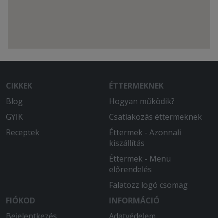
CIKKEK
ÉTTERMEKNEK
Blog
Hogyan működik?
GYIK
Csatlakozás éttermeknek
Receptek
Éttermek - Azonnali
kiszállítás
Éttermek - Menü
előrendelés
Falatozz logó csomag
FIÓKOD
INFORMÁCIÓ
Bejelentkezés
Adatvédelem