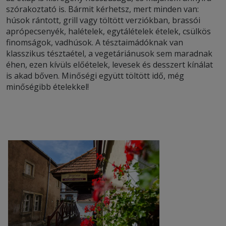
szórakoztató is. Bármit kérhetsz, mert minden van:
húsok rántott, grill vagy töltött verziókban, brassói
aprópecsenyék, halételek, egytálételek ételek, csülkös
finomságok, vadhúsok. A tésztaimádóknak van
klasszikus tésztaétel, a vegetáriánusok sem maradnak
éhen, ezen kívüls előételek, levesek és desszert kínálat
is akad bőven. Minőségi együtt töltött idő, még
minőségibb ételekkel!