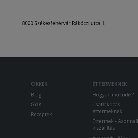
8000 Székesfehérvár Rákóczi utca 1.
CIKKEK
ÉTTERMEKNEK
Blog
Hogyan működik?
GYIK
Csatlakozás
éttermeknek
Receptek
Éttermek - Azonnali
kiszállítás
Éttermek - Menü