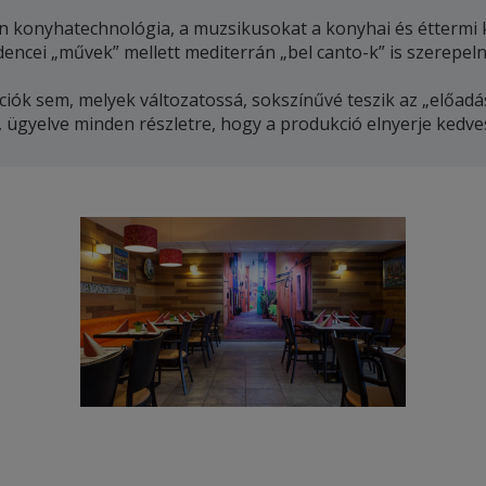
 konyhatechnológia, a muzsikusokat a konyhai és éttermi ko
encei „művek” mellett mediterrán „bel canto-k” is szerepeln
k sem, melyek változatossá, sokszínűvé teszik az „előadás
t, ügyelve minden részletre, hogy a produkció elnyerje kedve