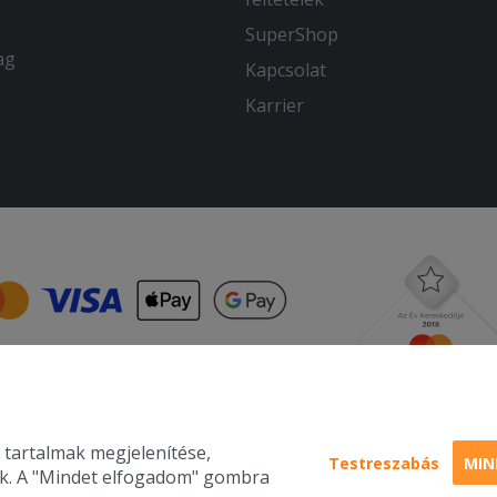
SuperShop
ag
Kapcsolat
Karrier
 tartalmak megjelenítése,
Testreszabás
MIN
nk. A "Mindet elfogadom" gombra