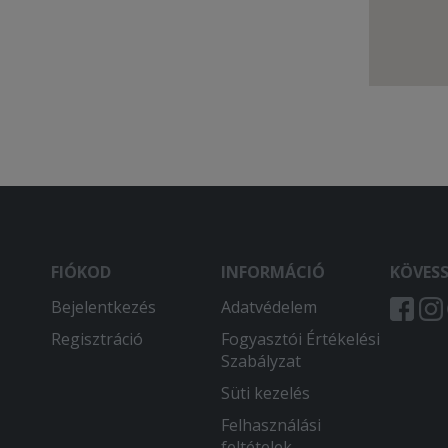
FIÓKOD
INFORMÁCIÓ
KÖVES
Bejelentkezés
Adatvédelem
Regisztráció
Fogyasztói Értékelési
Szabályzat
Süti kezelés
Felhasználási
feltételek