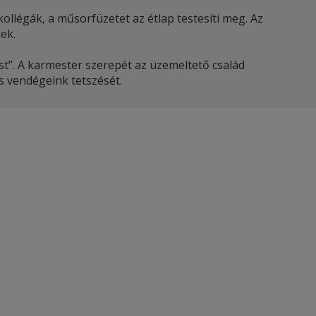
llégák, a műsorfüzetet az étlap testesíti meg. Az
ek.
t”. A karmester szerepét az üzemeltető család
s vendégeink tetszését.