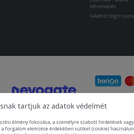
előrendelés
Falatozz logó csom
snak tartjuk az adatok védelmét
zési élmény fokozása, a személyre szabott hirdetések vagy
 a forgalom elemzése érdekében sütiket (cookie) használu