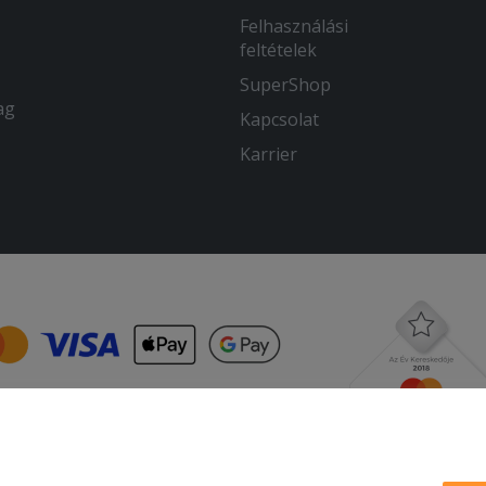
Felhasználási
feltételek
SuperShop
ag
Kapcsolat
Karrier