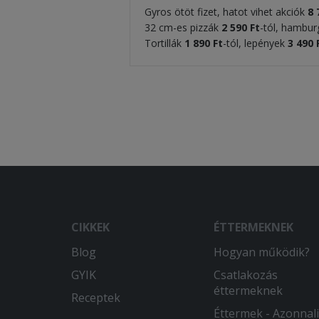
Gyros ötöt fizet, hatot vihet akciók
8
32 cm-es pizzák
2 590
Ft
-tól, hambu
Tortillák
1 890 Ft
-tól, lepények
3 490 
CIKKEK
ÉTTERMEKNEK
Blog
Hogyan működik?
GYIK
Csatlakozás
éttermeknek
Receptek
Éttermek - Azonnali