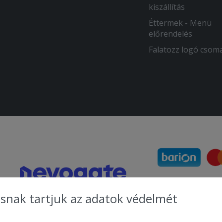
kiszállítás
Éttermek - Menü
előrendelés
Falatozz logó csom
snak tartjuk az adatok védelmét