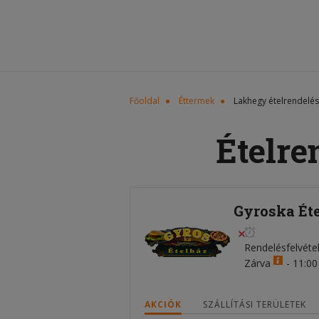
Főoldal
Éttermek
Lakhegy ételrendelés
Ételre
Gyroska Ét
Rendelésfelvéte
Zárva
-
11:00 
AKCIÓK
SZÁLLÍTÁSI TERÜLETEK