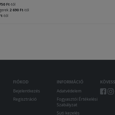
75
0 Ft
-tól
rgerek
2 690 Ft
-tól
Ft
-tól
FIÓKOD
INFORMÁCIÓ
KÖVES
Bejelentkezés
Adatvédelem
Regisztráció
Fogyasztói Értékelési
Szabályzat
Süti kezelés