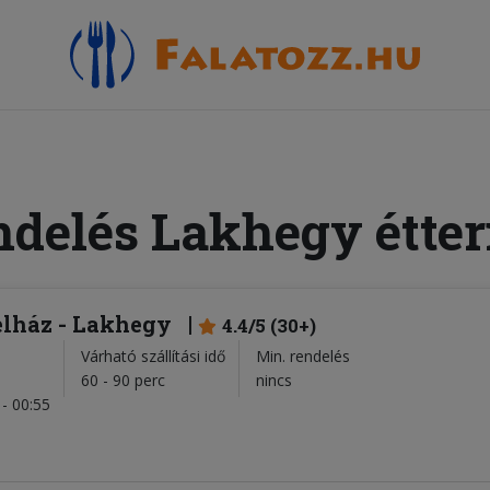
ndelés Lakhegy étte
elház - Lakhegy
4.4/5 (30+)
Várható szállítási idő
Min. rendelés
l
60 - 90 perc
nincs
- 00:55