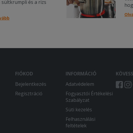
 sültkrumpli és a rizs
hog
spó
Olv
ovább
FIÓKOD
INFORMÁCIÓ
KÖVES
Bejelentkezés
Adatvédelem
Regisztráció
Fogyasztói Értékelési
Szabályzat
Süti kezelés
Felhasználási
feltételek