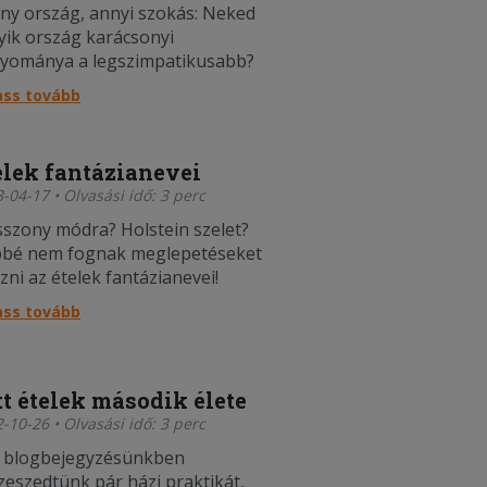
ny ország, annyi szokás: Neked
yik ország karácsonyi
yománya a legszimpatikusabb?
ass tovább
elek fantázianevei
-04-17 • Olvasási idő: 3 perc
sszony módra? Holstein szelet?
bé nem fognak meglepetéseket
zni az ételek fantázianevei!
ass tovább
tt ételek második élete
-10-26 • Olvasási idő: 3 perc
 blogbejegyzésünkben
zeszedtünk pár házi praktikát,