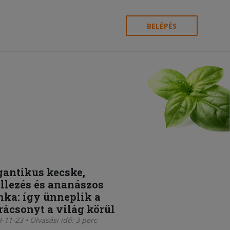
BELÉPÉS
gantikus kecske,
illezés és ananászos
nka: így ünneplik a
rácsonyt a világ körül
-11-23 • Olvasási idő: 3 perc