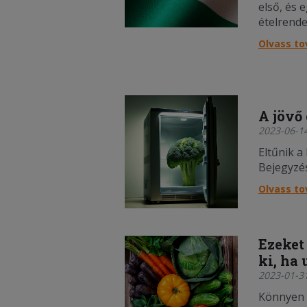
első, és
ételrende
Olvass t
A jövő 
2023-06-14
Eltűnik a
Bejegyzés
Olvass t
Ezeket
ki, ha 
2023-01-31
Könnyen 