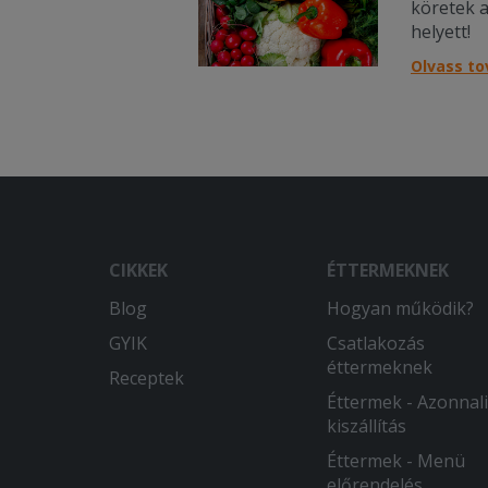
köretek a
helyett!
Olvass t
CIKKEK
ÉTTERMEKNEK
Blog
Hogyan működik?
GYIK
Csatlakozás
éttermeknek
Receptek
Éttermek - Azonnali
kiszállítás
Éttermek - Menü
előrendelés