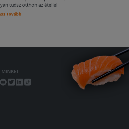
yan tudsz otthon az étellel
rolni!
ass tovább
S MINKET