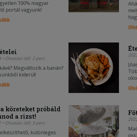
 egyetlen 100% magyar
Ahá
lő portál vagyunk!
mel
hag
ovább
Olv
Ét
ételei
2023
 • Olvasási idő: 2 perc
Jóa
 kávé? Megváltozik a banán?
Töb
ünkből kiderül!
oko
ovább
Olv
 a köreteket próbáld
Fő
unod a rizst!
2022
 • Olvasási idő: 3 perc
Mai
elkészíthető, különleges
öss