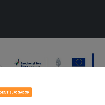
DENT ELFOGADOK
amburger, menük kedvező áron, egy helyen az összes étterem ajánlata.