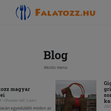
ü
Blog
Akciós menü
Gi
tozz magyar
gr
ei
so
ka
 • Olvasási idő: 2 perc
2023
iacán egyedülálló módon az