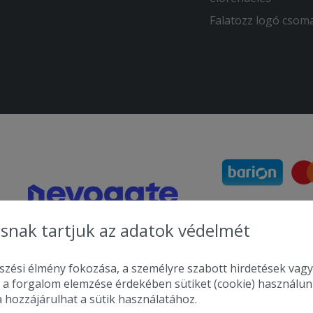
Falatozz logó csom
snak tartjuk az adatok védelmét
zési élmény fokozása, a személyre szabott hirdetések vagy
 a forgalom elemzése érdekében sütiket (cookie) használu
a hozzájárulhat a sütik használatához.
2010-2026 Copyright - Falatozz.hu - Diston-line Kft.