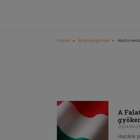
Főoldal
Blog bejegyzések
Akciós men
A Fala
gyöker
2024-04-09
Hazánk p