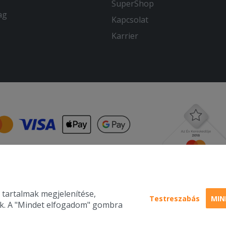
SuperShop
ag
Kapcsolat
Karrier
 tartalmak megjelenítése,
Testreszabás
MIN
nk. A "Mindet elfogadom" gombra
Pizza, gyros, h