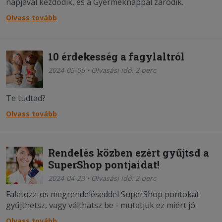
napjával kezdődik, és a Gyermeknappal záródik.
Olvass tovább
10 érdekesség a fagylaltról
2024-05-06 • Olvasási idő: 2 perc
Te tudtad?
Olvass tovább
Rendelés közben ezért gyűjtsd a
SuperShop pontjaidat!
2024-04-23 • Olvasási idő: 2 perc
Falatozz-os megrendeléseddel SuperShop pontokat
gyűjthetsz, vagy válthatsz be - mutatjuk ez miért jó
Neked!
Olvass tovább