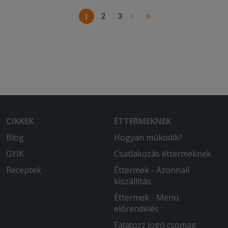
1
2
3
CIKKEK
ÉTTERMEKNEK
Blog
Hogyan működik?
GYIK
Csatlakozás éttermeknek
Receptek
Éttermek - Azonnali
kiszállítás
Éttermek - Menü
előrendelés
Falatozz logó csomag