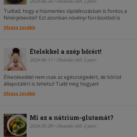
2024-06-26 • Olvasási idő: 2 perc
Tudtad, hogy a húsmentes táplálkozásban is fontos a
fehérjebevitel? Ezt azonban növényi forrásokból is
pótolhatod! Mutatjuk mit fogyassz!
Olvass tovább
Ételekkel a szép bőrért!
2024-06-11 • Olvasási idő: 2 perc
Étkezéseddel nem csak az egészségedért, de bőröd
állapotálért is tehetsz! Tudd meg hogyan!
Olvass tovább
Mi az a nátrium-glutamát?
2024-05-28 • Olvasási idő: 2 perc