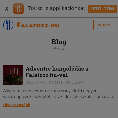
Töltsd le applikációnkat
X
LETÖLTÖM
BELÉPÉS
Blog
Akció
Adventre hangolódás a
Falatozz.hu-val
2025-11-13 • Olvasási idő: 5 perc
Advent minden évben a karácsony előtti negyedik
vasárnap veszi kezdetét. Ez az időszak sokak számára az
év egyik legkedvesebb része: négy hét, amely átvezet az
Olvass tovább
őszi szürkeségből a meghitt, fényekkel teli decemberbe.