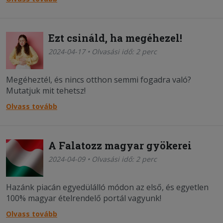
Ezt csináld, ha megéhezel!
2024-04-17 • Olvasási idő: 2 perc
Megéheztél, és nincs otthon semmi fogadra való?
Mutatjuk mit tehetsz!
Olvass tovább
A Falatozz magyar gyökerei
2024-04-09 • Olvasási idő: 2 perc
Hazánk piacán egyedülálló módon az első, és egyetlen
100% magyar ételrendelő portál vagyunk!
Olvass tovább