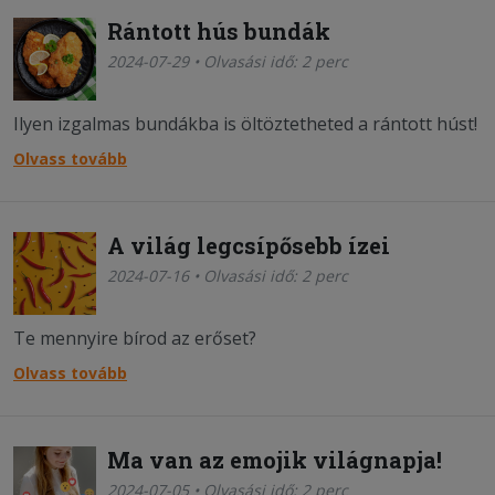
Rántott hús bundák
2024-07-29 • Olvasási idő: 2 perc
Ilyen izgalmas bundákba is öltöztetheted a rántott húst!
Olvass tovább
A világ legcsípősebb ízei
2024-07-16 • Olvasási idő: 2 perc
Te mennyire bírod az erőset?
Olvass tovább
Ma van az emojik világnapja!
2024-07-05 • Olvasási idő: 2 perc