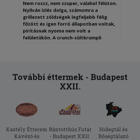
Nem rossz, nem szuper, valahol félúton.
Nyilván ízlés dolga, számomra a
grillezett zöldségek legfeljebb félig
főzött és igen forró állapotban voltak,
pirításnak nyoma nem volt a
felületükön. A crunch-sültkrumpli
meleg, átlagos sültkrumpli, ami a lezárt
dobozban puhára olvadt, semmir
ropogós nem volt, de jó meleg volt,
teljesen átlagos. A túrógombóc megint
ízlés dolga, de inkább nyúlós volt belül,
További éttermek - Budapest
mint rögös túrós, és emiatt túlon túl
XXII.
laktató.
2025-11-25 - Tímea:
Hamar megkaptam a rendelésem és
nagyon finom is volt. Köszönöm
Kastély Étterem
Rántotthús Futár
Hidegtál és
Kávézó és
- Budapest XXII.
Bőségtálazó