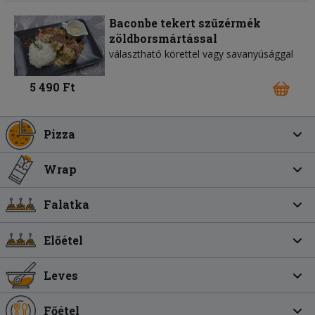
Baconbe tekert szűzérmék
zöldborsmártással
választható körettel vagy savanyúsággal
5 490 Ft
Pizza
Wrap
Falatka
Előétel
Leves
Főétel