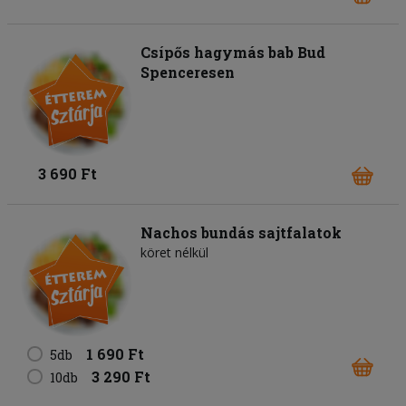
Csípős hagymás bab Bud
Spenceresen
3 690 Ft
Nachos bundás sajtfalatok
köret nélkül
1 690 Ft
5db
3 290 Ft
10db