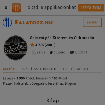
Töltsd le applikációnkat
X
LETÖLTÖM
BELÉPÉS
Sekrestyés Étterem és Cukrászda
4.7/5 (200+)
Zárva
60 perc
2 000 Ft
AKCIÓK
SZÁLLÍTÁSI TERÜLETEK
FIZETÉSI MÓDOK
Levesek
1 990 Ft
-tól, főételek
1 190 Ft
-tól
Pizzák, halételek, bőségtálak, tészták az étlapon
Étlap