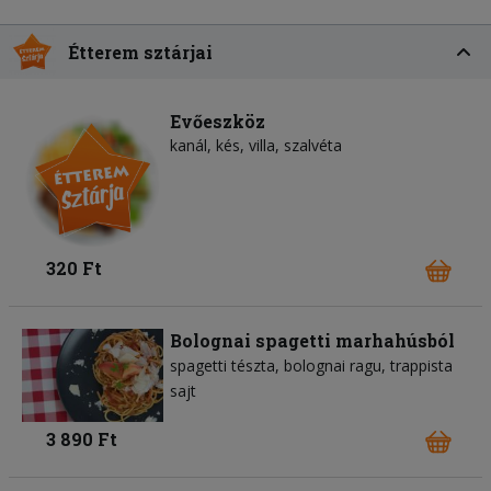
Étterem sztárjai
Evőeszköz
kanál, kés, villa, szalvéta
320 Ft
Bolognai spagetti marhahúsból
spagetti tészta
bolognai ragu
trappista
sajt
3 890 Ft