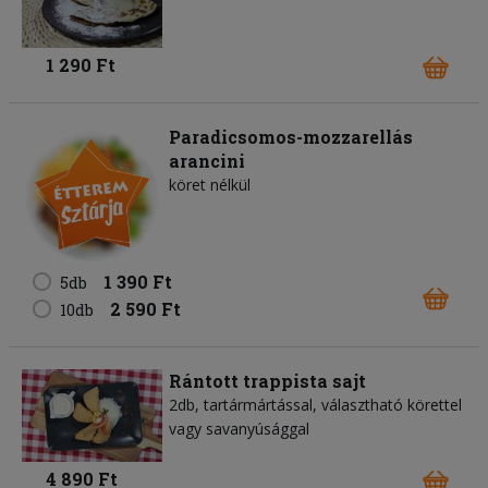
1 290 Ft
Paradicsomos-mozzarellás
arancini
köret nélkül
1 390 Ft
5db
2 590 Ft
10db
Rántott trappista sajt
2db, tartármártással, választható körettel
vagy savanyúsággal
4 890 Ft