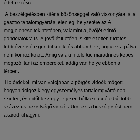
értelmezésre
.
A beszélgetésben kitér a közönséggel való viszonyára is, a
gasztro
tartalomgyártás jelenlegi helyzetére az AI
megjelenés
e tekintetében
, valamint a
jövőjét érintő
gondolatokra is.
A jövőjét illetően is kifejezetten tudatos,
több évre előre gondolkodik, és abban hisz, hogy ez a pálya
nem korhoz kötött.
Amíg valaki hitele tud maradni és képes
megszólítani az embereket, addig van helye ebben a
térben.
Ha érdekel, mi van valójában a
pörgős
videók mögött,
hogyan dolgozik egy egyszemélyes tartalomgyártó napi
szinten, és mitől lesz egy teljesen hétköznapi ételből több
százezres nézettségű videó, akkor ezt a beszélgetést nem
akarod kihagyni.