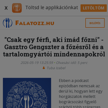
Töltsd le applikációnkat
X
LETÖLTÖM
BELÉPÉS
"Csak egy férfi, aki imád főzni" -
Gasztro Gengszter a főzésről és a
tartalomgyártói mindennapokról
2026-05-19 13:25:59
Olvasási idő: 5 perc
Tuba Izabel
Ebben a podcast
epizódban nemcsak az
derül ki, hogyan lett egy
horgászatok mellett
bográcsozást figyelő
srácból több százezres