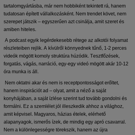
tartalomgyártásba, már nem hobbiként tekint
ett
rá, hanem
tudatosan épített vállalkozásként.
Nem trendet követ, nem
szerepet játszik – egyszerűen azt csinálja, amit szeret és
amiben hiteles.
A podcast egyik legérdekesebb
rétege
az alkotói
folyamat
részleteiben rejlik. A kívülről könnyednek tűnő, 1-2 perces
videók mögött komoly struktúra húzódik
. Tesztfőzések,
forgatás, vágás, narráció, egy-egy videó mögött akár 10-12
óra munka is áll.
Nem
oktatni akar és nem is receptpontosságot erőltet
,
hanem inspirációt ad
– olyat, amit a néző a saját
konyhájában, a saját ízlése szerint tud
tovább gondolni
és
formálni.
Ez a szemlélet jól illeszkedik ahhoz a világhoz,
amit képvisel. Magyaros, házias ételek, elérhető
alapanyagok, ismerős ízek, de mindig egy apró csavarral.
Nem a különlegességre törekszik, hanem
az
újra