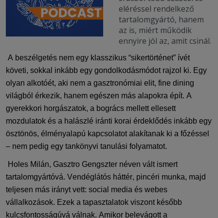
eléréssel rendelkező
tartalomgyártó, hanem
az is, miért működik
ennyire jól az, amit csinál.
A beszélgetés nem egy klasszikus “sikertörténet” ívét
követi, sokkal inkább egy gondolkodásmódot rajzol ki. Egy
olyan alkotóét, aki nem a gasztronómiai elit,
fine
dining
világból érkezik, hanem egészen más alapokra épít.
A
gyerekkori horgászatok, a bogrács mellett ellesett
mozdulatok és a halászlé
iránti korai érdeklődés inkább egy
ösztönös, élményalapú kapcsolatot alakítanak ki a főzéssel
–
nem pedig egy tankönyvi tanulási folyamatot.
Holes
Milán,
Gasztro
Gengszter
néven vált ismert
tartalomgyártó
vá.
Vendéglátós háttér, pincéri munka, majd
teljesen más irány
t vett
:
social
media
és webes
vállalkozások. Ezek a tapasztalatok viszont később
kulcsfontosságúvá válnak. Amikor belevág
ott
a