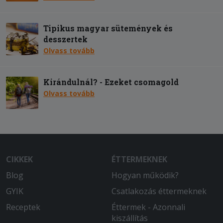
Tipikus magyar sütemények és
desszertek
Olvass tovább
Kirándulnál? - Ezeket csomagold
Olvass tovább
CIKKEK
ÉTTERMEKNEK
Blog
Hogyan működik?
GYIK
Csatlakozás éttermeknek
Receptek
Éttermek - Azonnali
kiszállítás